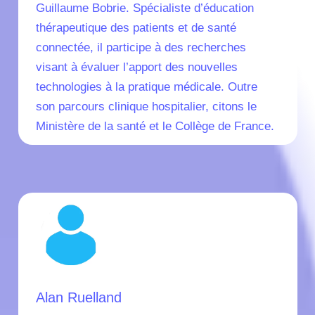
Guillaume Bobrie. Spécialiste d’éducation
thérapeutique des patients et de santé
connectée, il participe à des recherches
visant à évaluer l’apport des nouvelles
technologies à la pratique médicale. Outre
son parcours clinique hospitalier, citons le
Ministère de la santé et le Collège de France.
Alan Ruelland