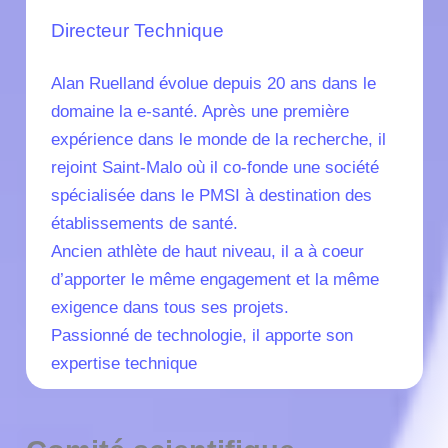
Directeur Technique
Alan Ruelland évolue depuis 20 ans dans le
domaine la e-santé. Après une première
expérience dans le monde de la recherche, il
rejoint Saint-Malo où il co-fonde une société
spécialisée dans le PMSI à destination des
établissements de santé.
Ancien athlète de haut niveau, il a à coeur
d’apporter le même engagement et la même
exigence dans tous ses projets.
Passionné de technologie, il apporte son
expertise technique