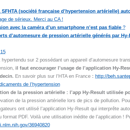
a
SFHTA (société française d’hypertension artérielle) aut
ge de sérieux. Merci au CA !
sion avec la caméra d’un smartphone n’est pas fiable
?
orts d’automesure de pression artérielle générés par Hy
.15
 hypertendu sur 2 possédant un appareil d’automesure transm
tension,
il faut encourager l’usage de l’application Hy-Res
decin.
En savoir plus sur l’HTA en France
:
http://beh.sant
icaments de l’hypertension
tion de la pression artérielle : l’app Hy-Result utilisée p
ation de la pression artérielle lors de pics de pollution. Pou
tigateurs ont utilisé l’application Hy-Result qui interprête a
ormat PDF. Voilà une utilisation inédite de l’application ! P
i.nlm.nih.gov/36940820