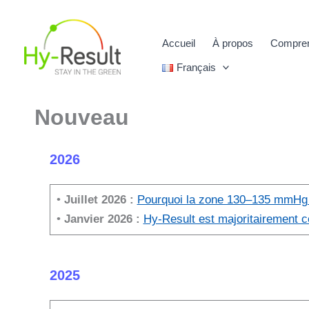
Aller
au
Accueil
À propos
Compren
contenu
Français
Nouveau
2026
•
Juillet 2026 :
Pourquoi la zone 130–135 mmHg e
•
Janvier 2026 :
Hy-Result est majoritairement c
2025