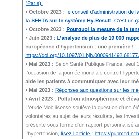
(Paris).
• Octobre 2023 :
le conseil d’administration de l
la SFHTA sur le système Hy-Result.
C’est un ga
•
Octobre 2023 :
Pourquoi la mesure de la ten
•
Juin 2023 :
L’analyse de plus de 19 000 rapp
européenne d’hypertension : une première !
https://doi.org/10.1097/01.hjh.0000941492.68177
• Mai 2023 :
Selon Santé Publique France, seul 1
l’occasion de la journée mondiale contre l’hyper
aide les patients à communiquer avec leur mé
• Mai 2023 :
Réponses aux questions sur les méd
• Avril 2023 : Pollution atmosphérique et éléva
L’étude Mobilisense soulève la question d’une élév
volontaires au sujet de leurs résultats, les inves
présente sous forme d’un rapport personnalisé au f
l’hypertension,
lisez l’article
:
https://pubmed.ncb