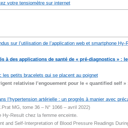
tez votre tensiomètre sur internet
dus sur l’utilisation de l’application web et smartphone Hy-
s à des applications de santé de « pré-diagnostics » : le
les petits bracelets qui se placent au poignet
igent relativise l’engouement pour le « quantified self » :
s l’hypertension artérielle : un progrès à manier avec préc
f.Prat MG, tome 36 – N° 1066 – avril 2022)
me Hy-Result chez la femme enceinte.
t and Self-Interpretation of Blood Pressure Readings Durin